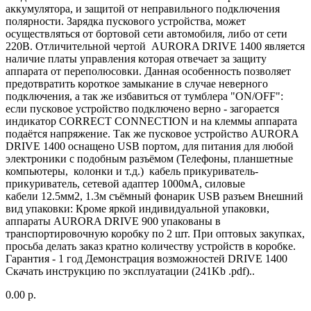
аккумулятора, и защитой от неправильного подключения
полярности. Зарядка пускового устройства, может
осуществляться от бортовой сети автомобиля, либо от сети
220В. Отличительной чертой AURORA DRIVE 1400 является
наличие платы управления которая отвечает за защиту
аппарата от переполюсовки. Данная особенность позволяет
предотвратить короткое замыкание в случае неверного
подключения, а так же избавиться от тумблера "ON/OFF":
если пусковое устройство подключено верно - загорается
индикатор CORRECT CONNECTION и на клеммы аппарата
подаётся напряжение. Так же пусковое устройство AURORA
DRIVE 1400 оснащено USB портом, для питания для любой
электроники с подобным разъёмом (Телефоны, планшетные
компьютеры, колонки и т.д.) кабель прикуриватель-
прикуриватель, сетевой адаптер 1000мА, силовые
кабели 12.5мм2, 1.3м съёмный фонарик USB разъем Внешний
вид упаковки: Кроме яркой индивидуальной упаковки,
аппараты AURORA DRIVE 900 упакованы в
транспортировочную коробку по 2 шт. При оптовых закупках,
просьба делать заказ кратно количеству устройств в коробке.
Гарантия - 1 год Демонстрация возможностей DRIVE 1400
Скачать инструкцию по эксплуатации (241Kb .pdf)..
0.00 р.