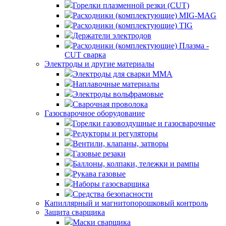
Горелки плазменной резки (CUT)
Расходники (комплектующие) MIG-MAG
Расходники (комплектующие) TIG
Держатели электродов
Расходники (комплектующие) Плазма -
CUT сварка
Электроды и другие материалы
Электроды для сварки MMA
Наплавочные материалы
Электроды вольфрамовые
Сварочная проволока
Газосварочное оборудование
Горелки газовоздушные и газосварочные
Редукторы и регуляторы
Вентили, клапаны, затворы
Газовые резаки
Баллоны, колпаки, тележки и рампы
Рукава газовые
Наборы газосварщика
Средства безопасности
Капиллярный и магнитопорошковый контроль
Защита сварщика
Маски сварщика