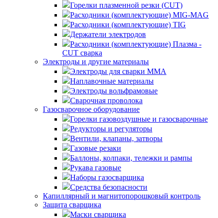
Горелки плазменной резки (CUT)
Расходники (комплектующие) MIG-MAG
Расходники (комплектующие) TIG
Держатели электродов
Расходники (комплектующие) Плазма -
CUT сварка
Электроды и другие материалы
Электроды для сварки MMA
Наплавочные материалы
Электроды вольфрамовые
Сварочная проволока
Газосварочное оборудование
Горелки газовоздушные и газосварочные
Редукторы и регуляторы
Вентили, клапаны, затворы
Газовые резаки
Баллоны, колпаки, тележки и рампы
Рукава газовые
Наборы газосварщика
Средства безопасности
Капиллярный и магнитопорошковый контроль
Защита сварщика
Маски сварщика