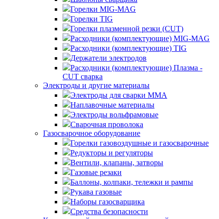
Горелки MIG-MAG
Горелки TIG
Горелки плазменной резки (CUT)
Расходники (комплектующие) MIG-MAG
Расходники (комплектующие) TIG
Держатели электродов
Расходники (комплектующие) Плазма -
CUT сварка
Электроды и другие материалы
Электроды для сварки MMA
Наплавочные материалы
Электроды вольфрамовые
Сварочная проволока
Газосварочное оборудование
Горелки газовоздушные и газосварочные
Редукторы и регуляторы
Вентили, клапаны, затворы
Газовые резаки
Баллоны, колпаки, тележки и рампы
Рукава газовые
Наборы газосварщика
Средства безопасности